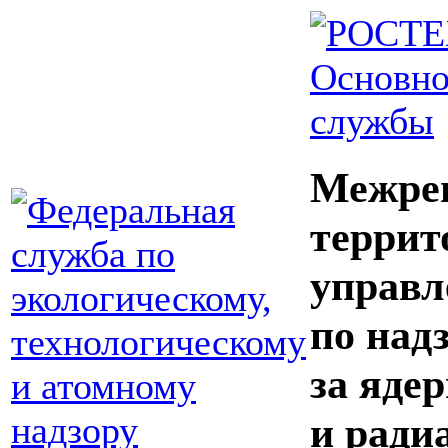
Основно
службы
Межре
террит
управл
по над
за яде
и ради