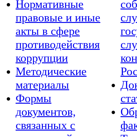
Нормативные
со
правовые и иные
сл
акты в сфере
го
противодействия
сл
коррупции
кон
Методические
Ро
материалы
Док
Формы
ст
документов,
Обр
связанных с
фа