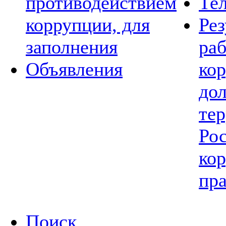
противодействием
Те
коррупции, для
Рез
заполнения
ра
Объявления
ко
до
те
Рос
ко
пра
Поиск