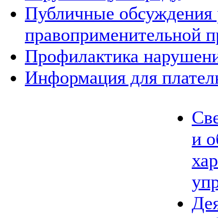
Публичные обсуждения 
правоприменительной п
Профилактика нарушени
Информация для плател
Све
и о
ха
упр
Де