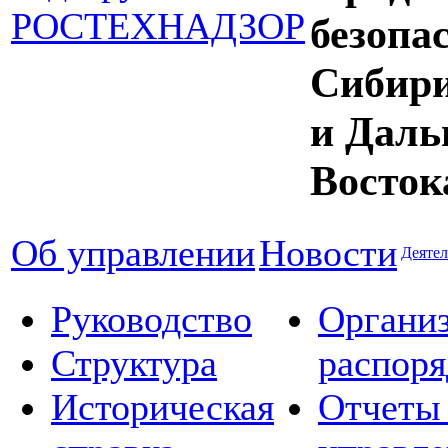
безопа
Сибир
и Даль
Восток
Об управлении
Новости
Деятел
Руководство
Органи
Структура
распор
Историческая
Отчеты 