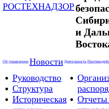
безопа
Сибир
и Даль
Восток
Новости
Об управлении
Деятельность
Противодейс
Руководство
Органи
Структура
распор
Историческая
Отчеты 