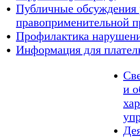
Публичные обсуждения 
правоприменительной п
Профилактика нарушени
Информация для плател
Све
и о
ха
упр
Де