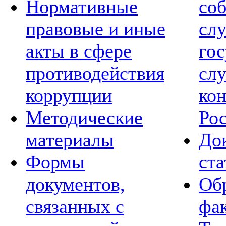
Нормативные
со
правовые и иные
сл
акты в сфере
го
противодействия
сл
коррупции
кон
Методические
Ро
материалы
Док
Формы
ст
документов,
Обр
связанных с
фа