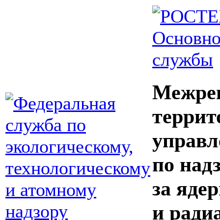
Основно
службы
Межре
террит
управл
по над
за яде
и ради