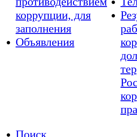
противодействием
Те
коррупции, для
Рез
заполнения
ра
Объявления
ко
до
те
Рос
ко
пра
Поиск